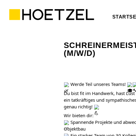
STARTSE
SCHREINERMEIS
(M/W/D)
Werde Teil unseres Teams!
Du bist fit im Handwerk, hast Lust
ein tatkräftiges und sympathische
genau richtig!
Wir bieten dir:
Spannende Projekte und abwech
Objektbau
Ein starkes Team von 30 Kolleg