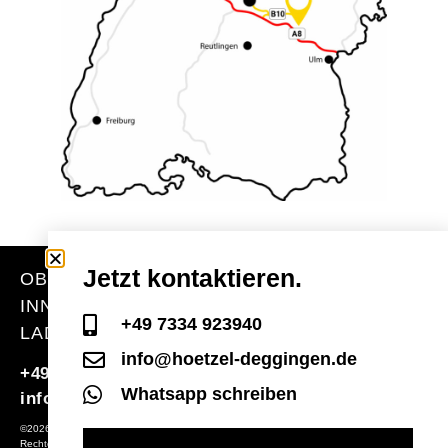
Jetzt kontaktieren.
OBJEKTEINRICHTUNG
INNENAUSBAU
+49 7334 923940
LADENBAU
info@hoetzel-deggingen.de
+49 7334 923940
Whatsapp schreiben
info@hoetzel-deggingen.de
©2026 Hoetzel GmbH | Alle
Rechte vorbehalten |