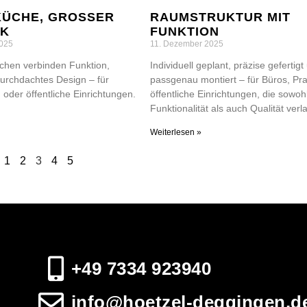
ÜCHE, GROSSER E
RAUMSTRUKTUR MIT
K
FUNKTION
025
11. Dezember 2025
chen verbinden Funktion,
Individuell geplant, präzise gefertigt
durchdachtes Design – für
passgenau montiert – für Büros, Pr
oder öffentliche Einrichtungen.
öffentliche Einrichtungen, die sowoh
Funktionalität als auch Qualität ver
Weiterlesen »
1
2
3
4
5
+49 7334 923940
info@hoetzel-deggingen.d