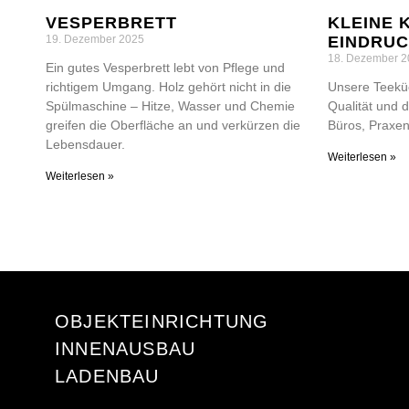
VESPERBRETT
KLEINE K
19. Dezember 2025
INDRUC
18. Dezember 2
Ein gutes Vesperbrett lebt von Pflege und
richtigem Umgang. Holz gehört nicht in die
Unsere Teekü
Spülmaschine – Hitze, Wasser und Chemie
Qualität und 
greifen die Oberfläche an und verkürzen die
Büros, Praxen 
Lebensdauer.
Weiterlesen »
Weiterlesen »
OBJEKTEINRICHTUNG
INNENAUSBAU
LADENBAU