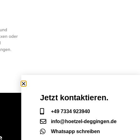
 und
axen oder
l
langen.
Jetzt kontaktieren.
+49 7334 923940
info@hoetzel-deggingen.de
Whatsapp schreiben
e