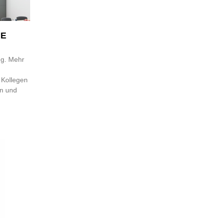
HE
ng. Mehr
 Kollegen
n und