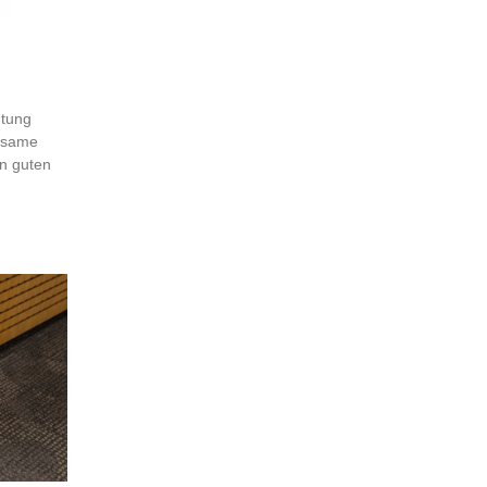
htung
olsame
n guten